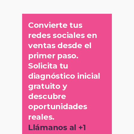
Convierte tus
redes sociales en
ventas desde el
primer paso.
Solicita tu
diagnóstico inicial
gratuito y
descubre
oportunidades
reales.
Llámanos al +1